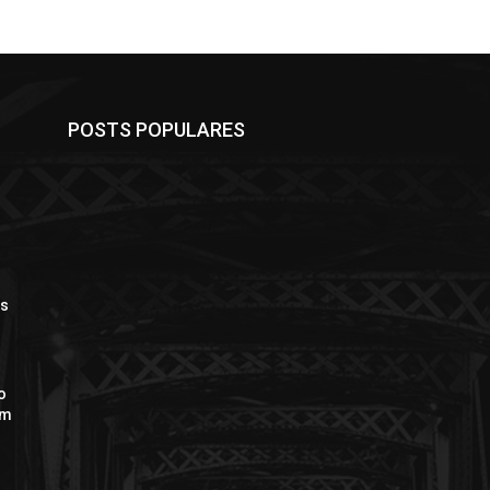
POSTS POPULARES
ós
o
em