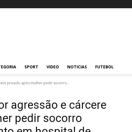
TEGORIA
SPORT
VIDEO
NOTICIAS
FUTEBOL
re privado após mulher pedir socorro...
r agressão e cárcere
er pedir socorro
to em hospital de