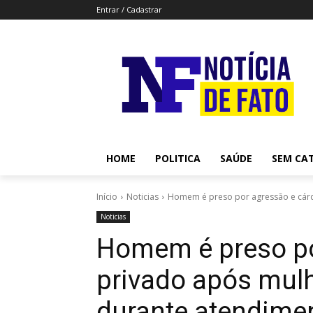
Entrar / Cadastrar
HOME
POLITICA
SAÚDE
SEM CA
Início
Noticias
Homem é preso por agressão e cárce
Noticias
Homem é preso po
privado após mulh
durante atendimen