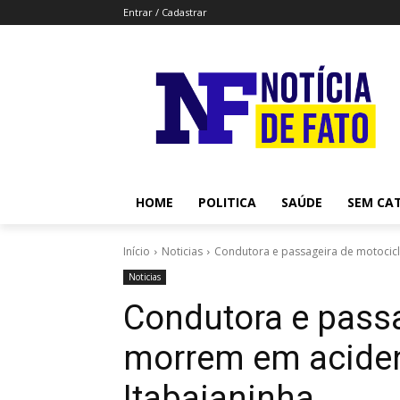
Entrar / Cadastrar
HOME
POLITICA
SAÚDE
SEM CA
Início
Noticias
Condutora e passageira de motocicl
Noticias
Condutora e passa
morrem em aciden
Itabaianinha