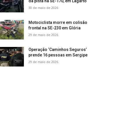
da pista na SE-170, em Lagarto
30 de maio de 2026
Motociclista morre em colisão
frontal na SE-230 em Glória
29 de maio de 2026
Operação ‘Caminhos Seguros’
prende 16 pessoas em Sergipe
29 de maio de 2026