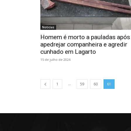
Noticias
Homem é morto a pauladas após
apedrejar companheira e agredir
cunhado em Lagarto
15 de julho de 2024
...
1
59
60
61