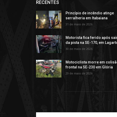
RECENTES
Princípio de incêndio atinge
serralheria em Itabaiana
31 de maio de 2026
Motorista fica ferido após sai
da pista na SE-170, em Lagart
30 de maio de 2026
Motociclista morre em colis
frontal na SE-230 em Glória
29 de maio de 2026