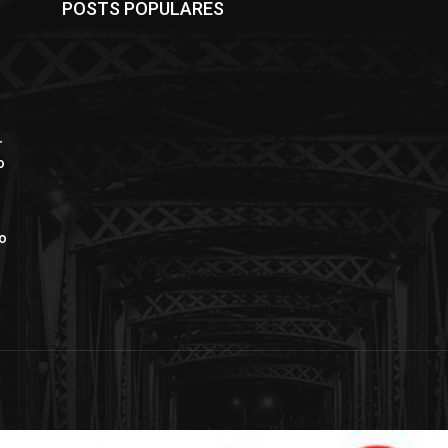
POSTS POPULARES
r
o
ão