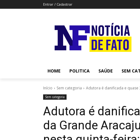
Entrar / Cadastrar
HOME
POLITICA
SAÚDE
SEM CA
Início
Sem categoria
Adutora é danificada e quase 
Sem categoria
Adutora é danific
da Grande Aracaj
nesta quinta-feira