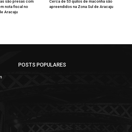
as são presas com
Cerca de 53 quilos de maconha são
m nota fiscal no
apreendidos na Zona Sul de Aracaju
de Aracaju
POSTS POPULARES
m