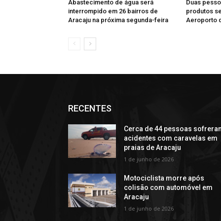
Abastecimento de água será
Duas pesso
interrompido em 26 bairros de
produtos se
Aracaju na próxima segunda-feira
Aeroporto 
RECENTES
Cerca de 44 pessoas sofrera
acidentes com caravelas em
praias de Aracaju
1 de junho de 2026
Motociclista morre após
colisão com automóvel em
Aracaju
1 de junho de 2026