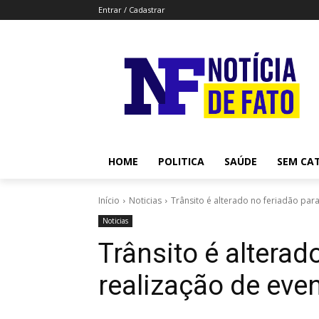
Entrar / Cadastrar
HOME
POLITICA
SAÚDE
SEM CA
Início
Noticias
Trânsito é alterado no feriadão par
Noticias
Trânsito é alterad
realização de eve