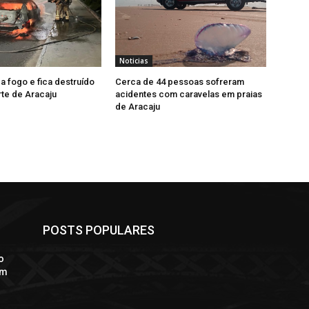
Noticias
a fogo e fica destruído
Cerca de 44 pessoas sofreram
te de Aracaju
acidentes com caravelas em praias
de Aracaju
POSTS POPULARES
o
em