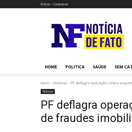
Entrar / Cadastrar
HOME
POLITICA
SAÚDE
SEM CA
Início
Noticias
PF deflagra operação contra esquem
Noticias
PF deflagra oper
de fraudes imobil