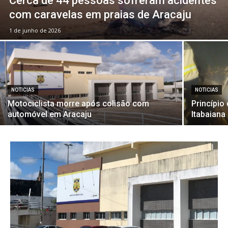
Cerca de 44 pessoas sofreram acidentes
com caravelas em praias de Aracaju
1 de junho de 2026
NOTICIAS
NOTICIAS
Motociclista morre após colisão com
Princípio
automóvel em Aracaju
Itabaiana